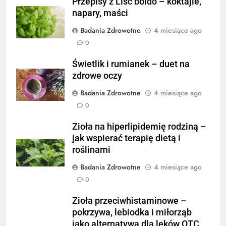
Przepisy z Liść boldo – koktajle,
napary, maści
Badania Zdrowotne
4 miesiące ago
0
Świetlik i rumianek – duet na
zdrowe oczy
Badania Zdrowotne
4 miesiące ago
0
Zioła na hiperlipidemię rodziną –
jak wspierać terapię dietą i
roślinami
Badania Zdrowotne
4 miesiące ago
0
Zioła przeciwhistaminowe –
pokrzywa, lebiodka i miłorząb
jako alternatywa dla leków OTC